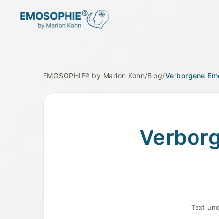
EMOSOPHIE® by Marion Kohn
/
Blog
/
Verborgene Emot
Eine Person schaut nachdenklich in die Fern
Verborg
Text und