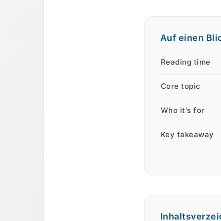
Auf einen Bli
Auf einen Blick
Eigenschaft
We
Reading time
Core topic
Who it's for
Key takeaway
Inhaltsverzei