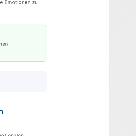
ine Emotionen zu
onen
n
motionalen