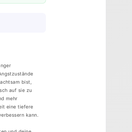
änger
 Angstzustände
achtsam bist,
ch auf sie zu
und mehr
t eine tiefere
verbessern kann.
ten und deine