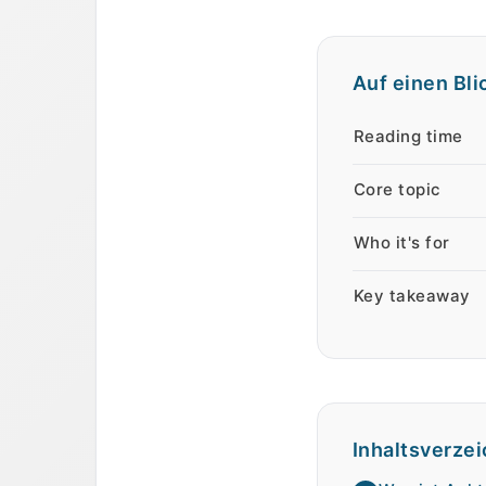
Auf einen Bli
Auf einen Blick
Eigenschaft
We
Reading time
Core topic
Who it's for
Key takeaway
Inhaltsverzei