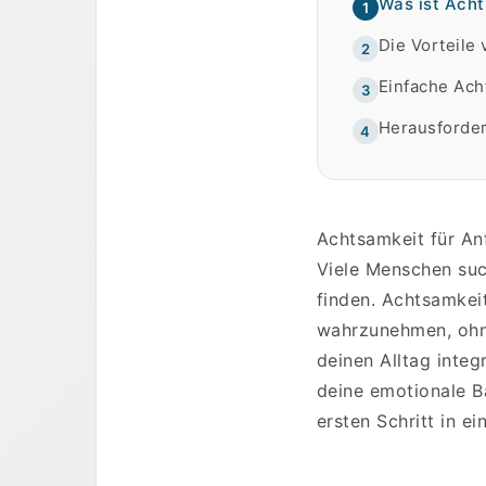
Was ist Ach
1
Die Vorteile
2
Einfache Ach
3
Herausforder
4
Achtsamkeit für An
Viele Menschen suc
finden. Achtsamkei
wahrzunehmen, ohne
deinen Alltag integ
deine emotionale B
ersten Schritt in 